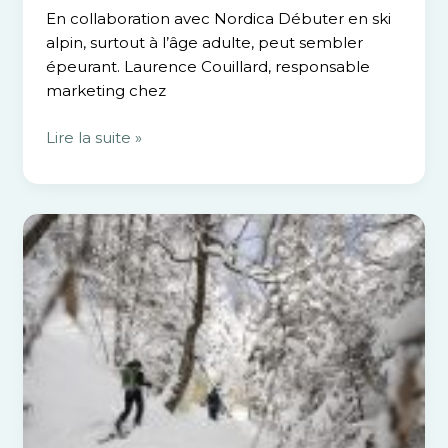
En collaboration avec Nordica Débuter en ski
alpin, surtout à l’âge adulte, peut sembler
épeurant. Laurence Couillard, responsable
marketing chez
Lire la suite »
Connaissez-
vous
l’activité
hivernale
la
plus
populaire
au
Québec
?