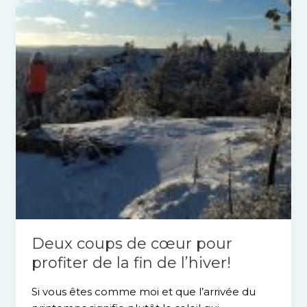
cœur
pour
profiter
de
la
fin
de
l’hiver!
Deux coups de cœur pour
profiter de la fin de l’hiver!
Si vous êtes comme moi et que l’arrivée du