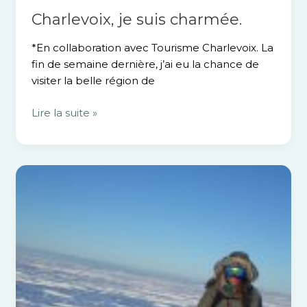
Charlevoix, je suis charmée.
*En collaboration avec Tourisme Charlevoix. La
fin de semaine dernière, j’ai eu la chance de
visiter la belle région de
Lire la suite »
9
sports
d’hiver
que
tu
peux
pratiquer
à
seulement