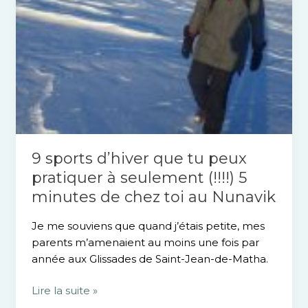
(!!!!)
5
minutes
de
chez
toi
au
Nunavik
9 sports d’hiver que tu peux
pratiquer à seulement (!!!!) 5
minutes de chez toi au Nunavik
Je me souviens que quand j’étais petite, mes
parents m’amenaient au moins une fois par
année aux Glissades de Saint-Jean-de-Matha.
Lire la suite »