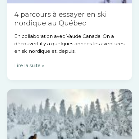
4 parcours à essayer en ski
nordique au Québec
En collaboration avec Vaude Canada. On a
découvert il y a quelques années les aventures
en ski nordique et, depuis,
Lire la suite »
Gaspésie
:
expédition
de
3
jours
en