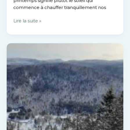
printemps signifie plutôt le soleil qui
commence à chauffer tranquillement nos
Lire la suite »
Le
parc
national
de
la
Jacques-
Cartier
sous
un
manteau
d’hiver