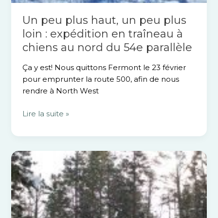
54e
Un peu plus haut, un peu plus
parallèle
loin : expédition en traîneau à
chiens au nord du 54e parallèle
Ça y est! Nous quittons Fermont le 23 février
pour emprunter la route 500, afin de nous
rendre à North West
Lire la suite »
10
activités
hivernales
à
faire
en