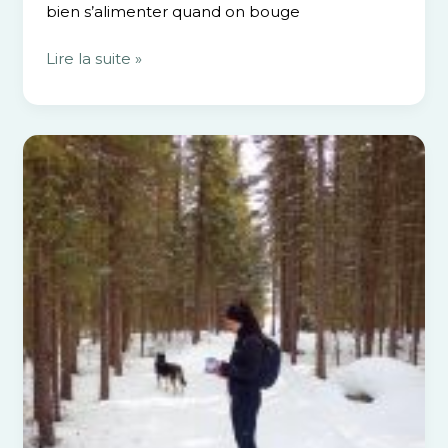
bien s’alimenter quand on bouge
Lire la suite »
5
collations
parfaites
pour
le
plein
air
hivernal