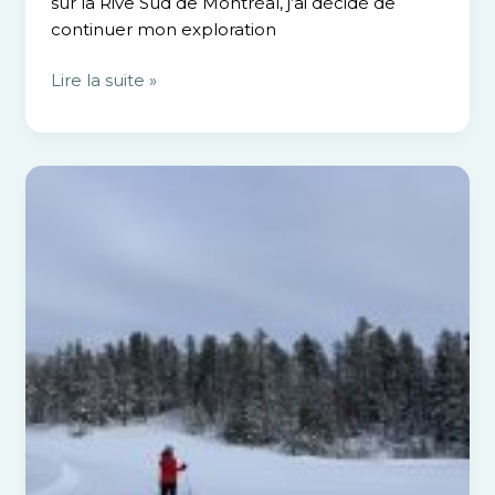
sur la Rive Sud de Montréal, j’ai décidé de
continuer mon exploration
Lire la suite »
La
revanche
du
ski
de
fond