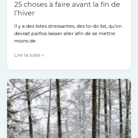
25 choses à faire avant la fin de
l’hiver
Il y a des listes stressantes, des to-do list, qu’on
devrait parfois laisser aller afin de se mettre
moins de
Lire la suite »
Vivre
un
séjour
hivernal
en
yourte