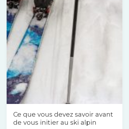
vous
devez
savoir
avant
de
vous
initier
au
ski
alpin
Ce que vous devez savoir avant
de vous initier au ski alpin