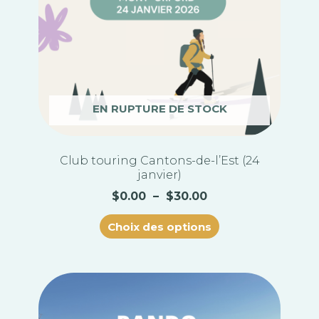
peuvent
être
choisies
sur
la
page
du
EN RUPTURE DE STOCK
produit
Club touring Cantons-de-l’Est (24
janvier)
$
0.00
–
$
30.00
Choix des options