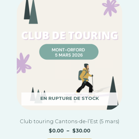
Plage
Ce
de
produit
prix :
a
$0.00
plusieurs
à
variations.
$30.00
Les
options
peuvent
être
choisies
sur
la
page
du
EN RUPTURE DE STOCK
produit
Club touring Cantons-de-l’Est (5 mars)
$
0.00
–
$
30.00