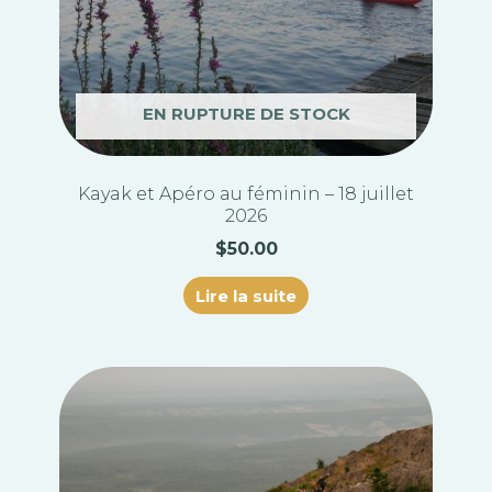
EN RUPTURE DE STOCK
Kayak et Apéro au féminin – 18 juillet
2026
$
50.00
Lire la suite
Plage
Ce
de
produit
prix :
a
$85.00
plusieurs
à
variations.
$125.00