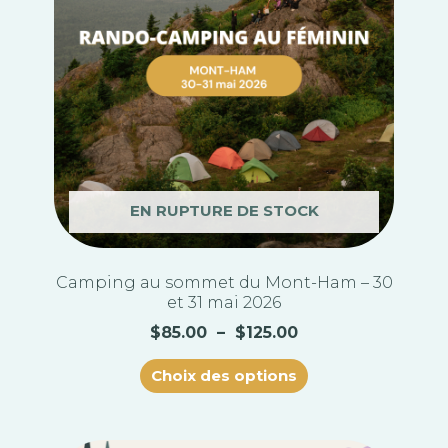
Les
options
peuvent
être
choisies
sur
la
page
du
EN RUPTURE DE STOCK
produit
Camping au sommet du Mont-Ham – 30
et 31 mai 2026
$
85.00
–
$
125.00
Choix des options