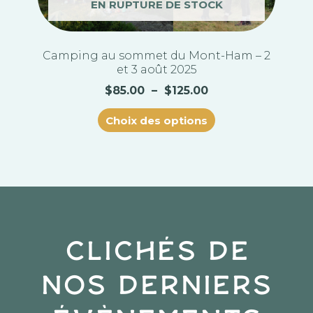
du
EN RUPTURE DE STOCK
produit
Camping au sommet du Mont-Ham – 2
et 3 août 2025
$
85.00
–
$
125.00
Choix des options
Clichés de
nos derniers