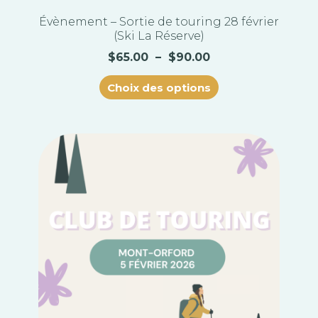
Évènement – Sortie de touring 28 février
(Ski La Réserve)
$
65.00
–
$
90.00
Choix des options
Plage
Ce
de
produit
prix :
a
$0.00
plusieurs
à
variations.
$30.00
Les
options
peuvent
être
choisies
sur