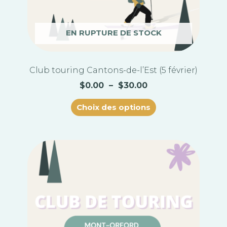
la
page
du
EN RUPTURE DE STOCK
produit
Club touring Cantons-de-l’Est (5 février)
$
0.00
–
$
30.00
Choix des options
Plage
Ce
de
produit
prix :
a
$0.00
plusieurs
à
variations.
$30.00
Les
options