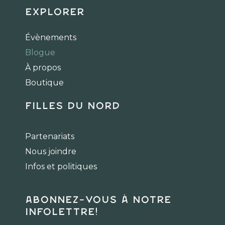
c
s
k
Explorer
e
t
t
b
a
o
Évènements
o
g
k
Blogue
o
r
k
a
À propos
m
Boutique
Filles du Nord
Partenariats
Nous joindre
Infos et politiques
Abonnez-vous à notre
infolettre!