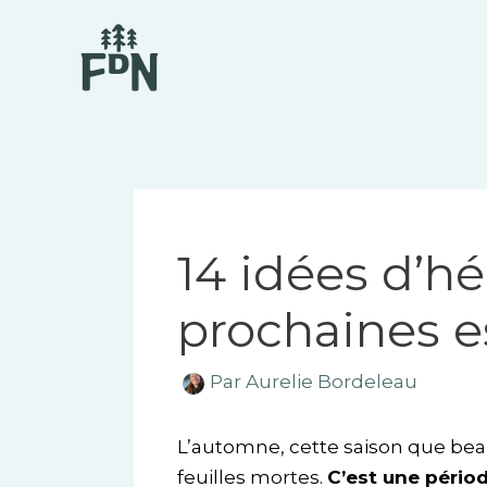
Aller
Navigation
au
des
contenu
articles
14 idées d’h
prochaines 
Par
Aurelie Bordeleau
L’automne, cette saison que bea
feuilles mortes.
C’est une périod