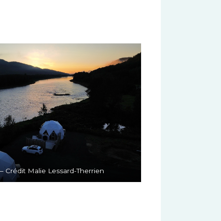
 Crédit Malie Lessard-Therrien