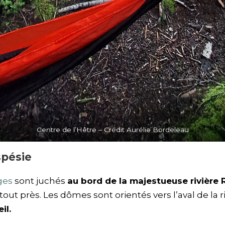
Centre de l’Hêtre – Crédit Aurélie Bordeleau
spésie
ges
sont juchés
au bord de la majestueuse rivière
out près. Les dômes sont orientés vers l’aval de la r
il.