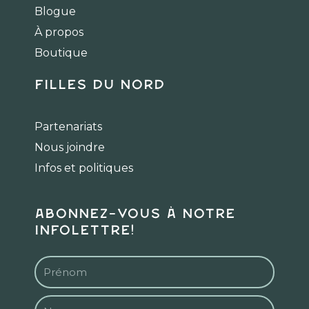
o
g
k
Blogue
o
r
k
a
À propos
m
Boutique
Filles du Nord
Partenariats
Nous joindre
Infos et politiques
Abonnez-vous à notre
infolettre!