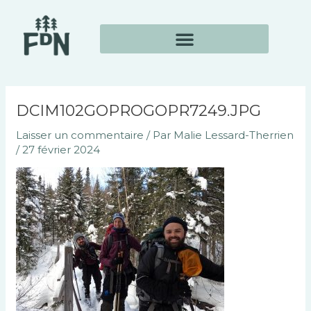
Aller
Navigation
au
des
contenu
articles
DCIM102GOPROGOPR7249.JPG
Laisser un commentaire
/ Par
Malie Lessard-Therrien
/
27 février 2024