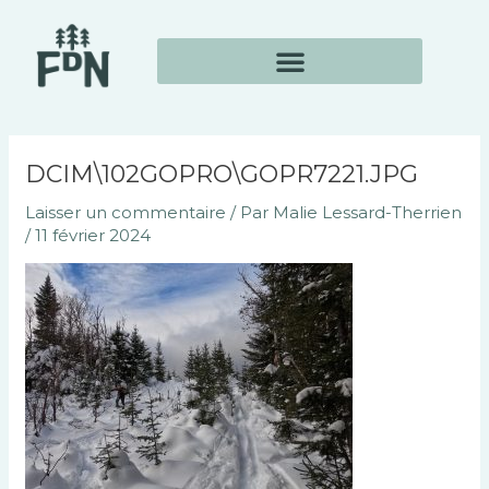
Aller
Navigation
au
des
contenu
articles
DCIM\102GOPRO\GOPR7221.JPG
Laisser un commentaire
/ Par
Malie Lessard-Therrien
/
11 février 2024