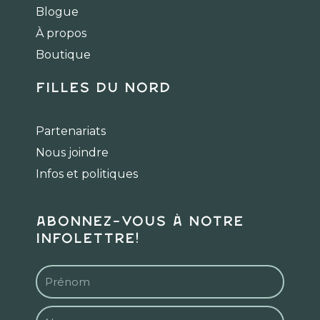
o
g
k
Blogue
o
r
k
a
À propos
m
Boutique
Filles du Nord
Partenariats
Nous joindre
Infos et politiques
Abonnez-vous à notre
infolettre!