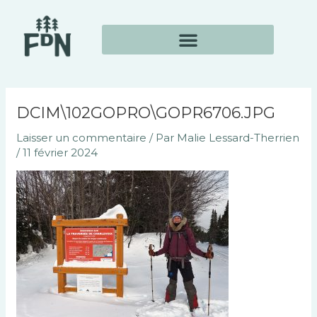
Aller
Navigation
au
des
contenu
articles
DCIM\102GOPRO\GOPR6706.JPG
Laisser un commentaire
/ Par
Malie Lessard-Therrien
/
11 février 2024