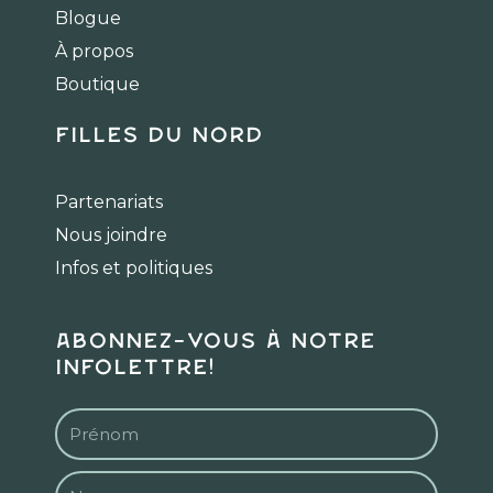
o
g
k
Blogue
o
r
k
a
À propos
m
Boutique
Filles du Nord
Partenariats
Nous joindre
Infos et politiques
Abonnez-vous à notre
infolettre!