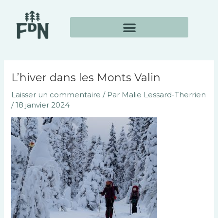
Aller
Navigation
au
des
contenu
articles
L’hiver dans les Monts Valin
Laisser un commentaire
/ Par
Malie Lessard-Therrien
/
18 janvier 2024