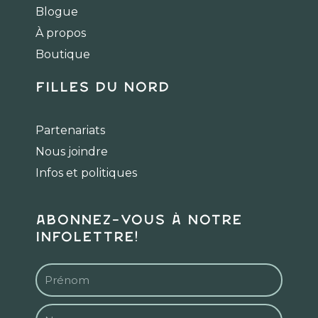
o
g
k
Blogue
o
r
k
a
À propos
m
Boutique
Filles du Nord
Partenariats
Nous joindre
Infos et politiques
Abonnez-vous à notre
infolettre!