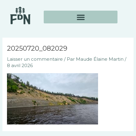
Aller
Navigation
au
des
contenu
articles
20250720_082029
Laisser un commentaire
/ Par
Maude Élaine Martin
/
8 avril 2026