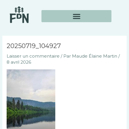
Aller
Navigation
au
des
contenu
articles
20250719_104927
Laisser un commentaire
/ Par
Maude Élaine Martin
/
8 avril 2026