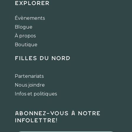
c
s
k
Explorer
e
t
t
b
a
o
Évènements
o
g
k
Blogue
o
r
k
a
À propos
m
Boutique
Filles du Nord
Partenariats
Nous joindre
Infos et politiques
Abonnez-vous à notre
infolettre!