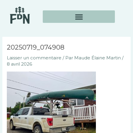
Aller
Navigation
au
des
contenu
articles
20250719_074908
Laisser un commentaire
/ Par
Maude Élaine Martin
/
8 avril 2026