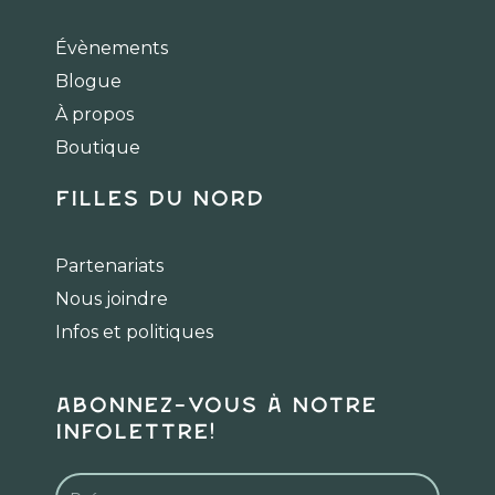
e
t
t
b
a
o
Évènements
o
g
k
Blogue
o
r
k
a
À propos
m
Boutique
Filles du Nord
Partenariats
Nous joindre
Infos et politiques
Abonnez-vous à notre
infolettre!