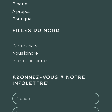
o
g
k
Blogue
o
r
k
a
À propos
m
Boutique
Filles du Nord
Partenariats
Nous joindre
Infos et politiques
Abonnez-vous à notre
infolettre!