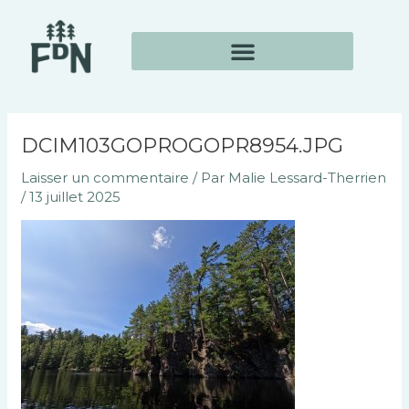
Aller
Navigation
au
des
contenu
articles
DCIM103GOPROGOPR8954.JPG
Laisser un commentaire
/ Par
Malie Lessard-Therrien
/
13 juillet 2025