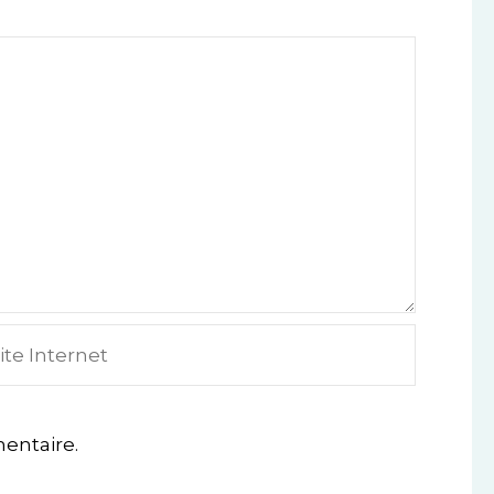
e
ternet
entaire.