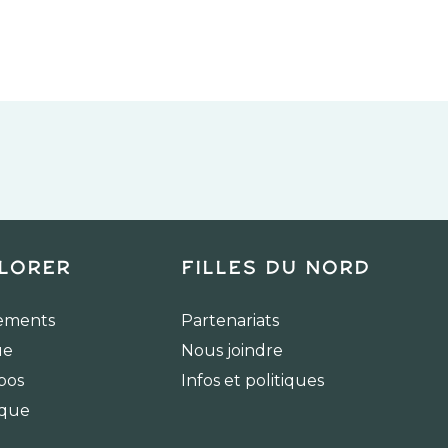
lorer
Filles du Nord
ements
Partenariats
ue
Nous joindre
pos
Infos et politiques
ique