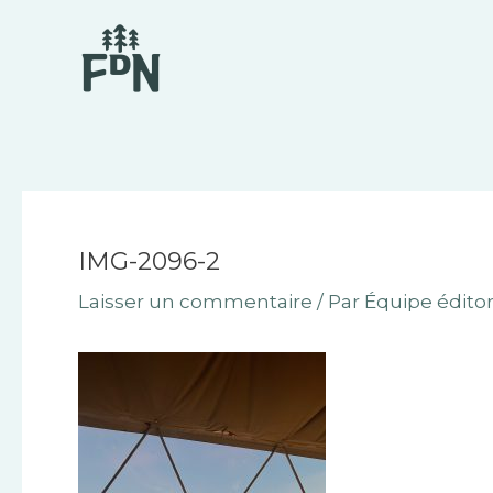
Aller
Navigation
au
des
contenu
articles
IMG-2096-2
Laisser un commentaire
/ Par
Équipe éditor