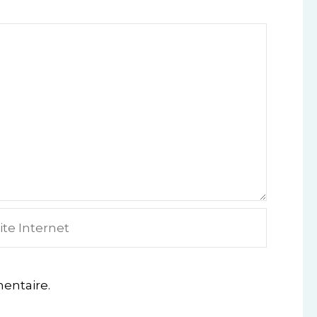
e
ternet
entaire.