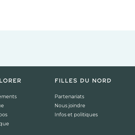
lorer
Filles du Nord
ements
Partenariats
ue
Nous joindre
pos
Infos et politiques
ique