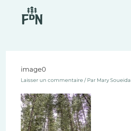
Aller
Navigation
au
des
contenu
articles
image0
Laisser un commentaire
/ Par
Mary Soueid