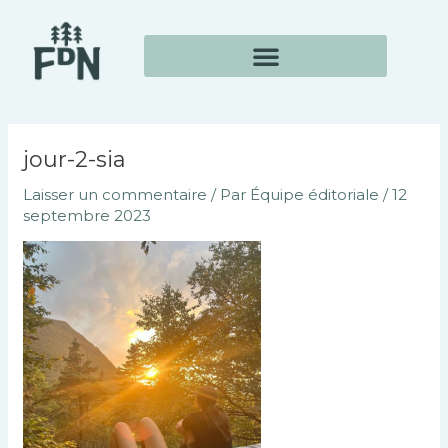
Aller
Navigation
au
des
contenu
articles
jour-2-sia
Laisser un commentaire
/ Par
Équipe éditoriale
/
12
septembre 2023