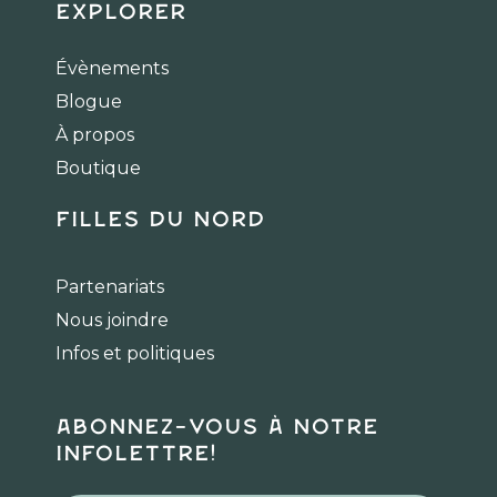
c
s
k
Explorer
e
t
t
b
a
o
Évènements
o
g
k
Blogue
o
r
k
a
À propos
m
Boutique
Filles du Nord
Partenariats
Nous joindre
Infos et politiques
Abonnez-vous à notre
infolettre!