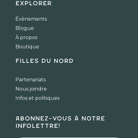
c
s
k
Explorer
e
t
t
b
a
o
Évènements
o
g
k
Blogue
o
r
k
a
À propos
m
Boutique
Filles du Nord
Partenariats
Nous joindre
Infos et politiques
Abonnez-vous à notre
infolettre!