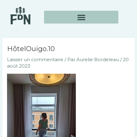
Aller
Navigation
au
des
contenu
articles
HôtelOuigo.10
Laisser un commentaire
/ Par
Aurelie Bordeleau
/
20
août 2023