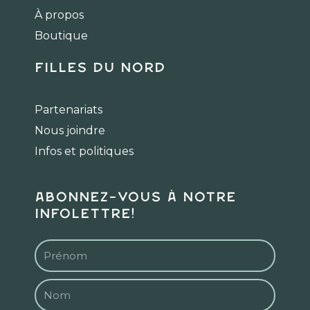
o
r
k
a
À propos
m
Boutique
Filles du Nord
Partenariats
Nous joindre
Infos et politiques
Abonnez-vous à notre
infolettre!