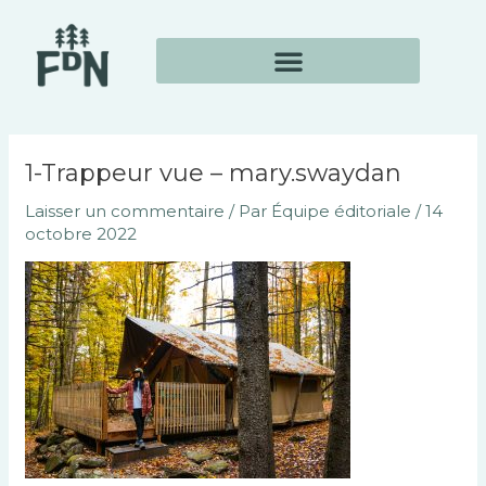
Aller
Navigation
au
des
contenu
articles
1-Trappeur vue – mary.swaydan
Laisser un commentaire
/ Par
Équipe éditoriale
/
14
octobre 2022