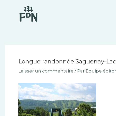
Aller
Navigation
au
des
contenu
articles
Longue randonnée Saguenay-Lac
Laisser un commentaire
/ Par
Équipe éditor