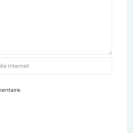
e
ternet
entaire.