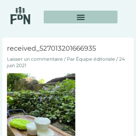
Aller
Navigation
au
des
contenu
articles
received_527013201666935
Laisser un commentaire
/ Par
Équipe éditoriale
/
24
juin 2021