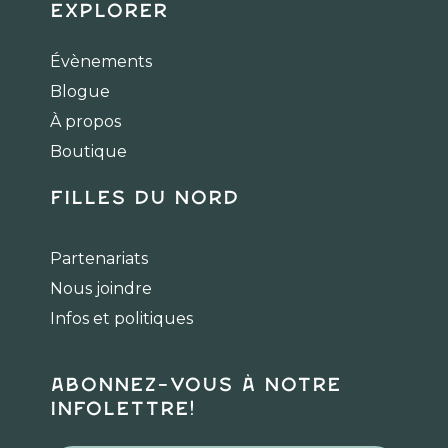
c
s
k
Explorer
e
t
t
b
a
o
Évènements
o
g
k
Blogue
o
r
k
a
À propos
m
Boutique
Filles du Nord
Partenariats
Nous joindre
Infos et politiques
Abonnez-vous à notre
infolettre!