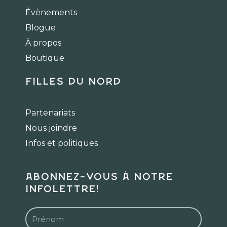
b
a
o
Évènements
o
g
k
Blogue
o
r
k
a
À propos
m
Boutique
Filles du Nord
Partenariats
Nous joindre
Infos et politiques
Abonnez-vous à notre
infolettre!