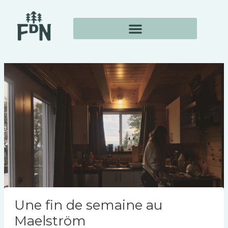
Aller
Navigation
au
des
contenu
articles
Une fin de semaine au
Maelström