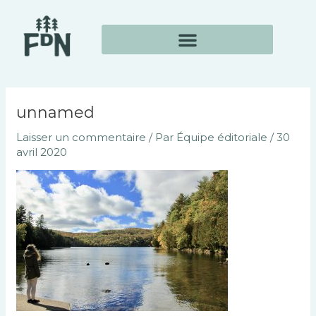
Aller
Navigation
au
des
contenu
articles
unnamed
Laisser un commentaire
/ Par
Équipe éditoriale
/
30
avril 2020