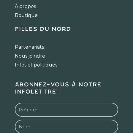
o
r
k
a
À propos
m
Boutique
Filles du Nord
Partenariats
Nous joindre
Infos et politiques
Abonnez-vous à notre
infolettre!