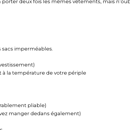
 porter deux fois les mêmes vêtements, mais n’oubli
s sacs imperméables.
nvestissement)
 à la température de votre périple
)
ablement pliable)
vez manger dedans également)
s