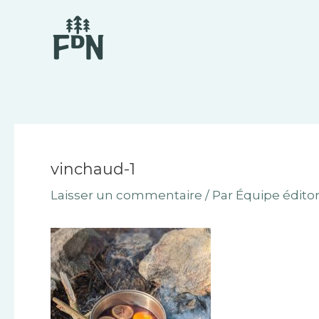
Aller
Navigation
au
des
contenu
articles
vinchaud-1
Laisser un commentaire
/ Par
Équipe éditor