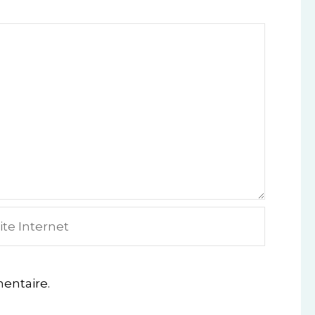
e
ternet
entaire.