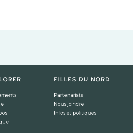
lorer
Filles du Nord
ements
Partenariats
ue
Nous joindre
pos
Infos et politiques
ique