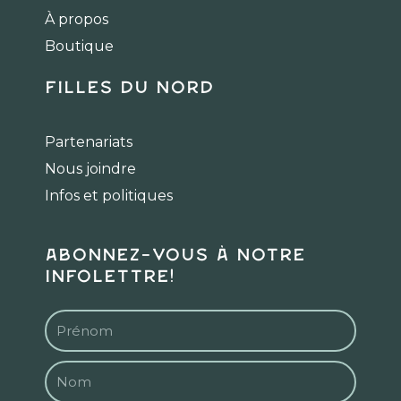
o
r
k
a
À propos
m
Boutique
Filles du Nord
Partenariats
Nous joindre
Infos et politiques
Abonnez-vous à notre
infolettre!