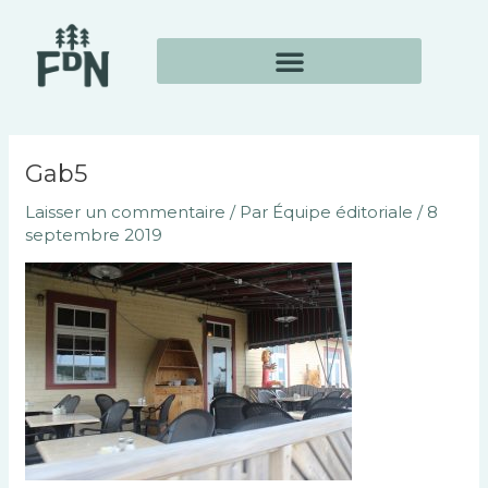
Aller
Navigation
au
des
contenu
articles
Gab5
Laisser un commentaire
/ Par
Équipe éditoriale
/
8
septembre 2019