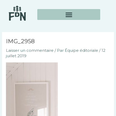
Aller
Navigation
au
des
contenu
articles
IMG_2958
Laisser un commentaire
/ Par
Équipe éditoriale
/
12
juillet 2019