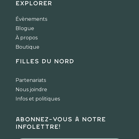
c
s
k
Explorer
e
t
t
b
a
o
Évènements
o
g
k
Blogue
o
r
k
a
À propos
m
Boutique
Filles du Nord
Partenariats
Nous joindre
Infos et politiques
Abonnez-vous à notre
infolettre!