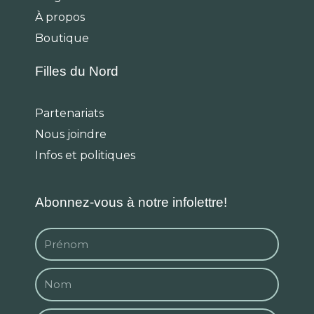
o
r
k
a
À propos
m
Boutique
Filles du Nord
Partenariats
Nous joindre
Infos et politiques
Abonnez-vous à notre infolettre!