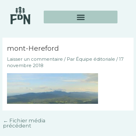
Aller
Navigation
au
des
contenu
articles
mont-Hereford
Laisser un commentaire
/ Par
Équipe éditoriale
/
17
novembre 2018
←
Fichier média
précédent