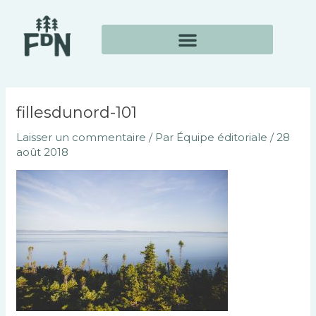
Aller
Navigation
au
des
contenu
articles
fillesdunord-101
Laisser un commentaire
/ Par
Équipe éditoriale
/
28
août 2018