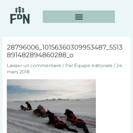
Aller
Navigation
au
des
contenu
articles
28796006_10156360309953487_5513
891482894860288_o
Laisser un commentaire
/ Par
Équipe éditoriale
/
24
mars 2018