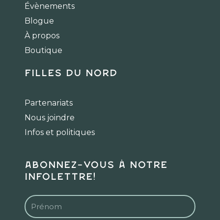
b
a
o
Évènements
o
g
k
Blogue
o
r
k
a
À propos
m
Boutique
Filles du Nord
Partenariats
Nous joindre
Infos et politiques
Abonnez-vous à notre
infolettre!