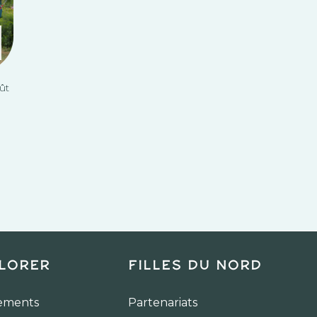
ût
t
lorer
Filles du Nord
ements
Partenariats