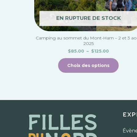
sur
la
EN RUPTURE DE STOCK
page
du
Camping au sommet du Mont-Ham – 2 et 3 ao
produi
2025
$
85.00
–
$
125.00
Choix des options
Exp
Évèn