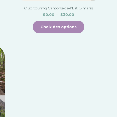
du
produit
Club touring Cantons-de-l’Est (5 mars)
$
0.00
–
$
30.00
Choix des options
t
urs
ons.
s
nt
es