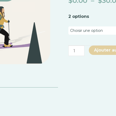
$
0.00
–
$
30.
quantité
2 options
de
Club
touring
Cantons-
de-
Ajouter a
l'Est
(24
janvier)