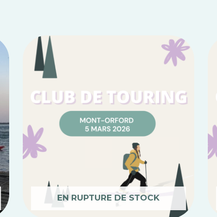
Plage
Ce
de
produit
prix :
$0.00
a
à
plusieurs
$30.00
variations.
Les
options
peuvent
être
choisies
sur
la
EN RUPTURE DE STOCK
page