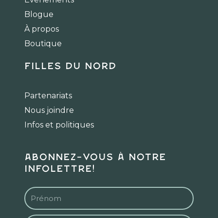
o
g
k
Blogue
o
r
k
a
À propos
m
Boutique
Filles du Nord
Partenariats
Nous joindre
Infos et politiques
Abonnez-vous à notre
infolettre!