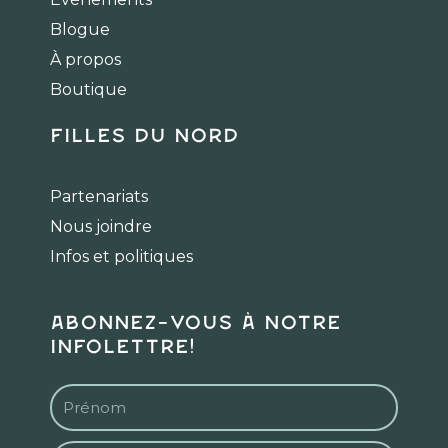
o
g
k
Blogue
o
r
k
a
À propos
m
Boutique
Filles du Nord
Partenariats
Nous joindre
Infos et politiques
Abonnez-vous à notre
infolettre!