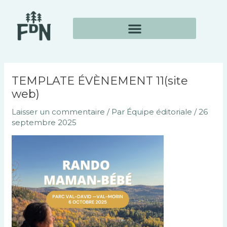
Aller
Navigation
au
des
contenu
articles
TEMPLATE ÉVÈNEMENT 11(site
web)
Laisser un commentaire
/ Par
Équipe éditoriale
/
26
septembre 2025