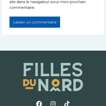
site dans le navigateur pour mon prochain
commentaire.
F
I
T