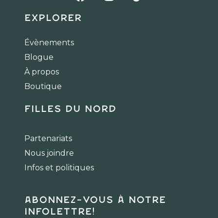
a
n
i
c
s
k
Explorer
e
t
t
b
a
o
Évènements
o
g
k
Blogue
o
r
k
a
À propos
m
Boutique
Filles du Nord
Partenariats
Nous joindre
Infos et politiques
Abonnez-vous à notre
infolettre!