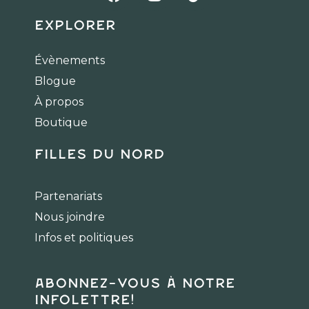
a
n
i
c
s
k
Explorer
e
t
t
b
a
o
Évènements
o
g
k
Blogue
o
r
k
a
À propos
m
Boutique
Filles du Nord
Partenariats
Nous joindre
Infos et politiques
Abonnez-vous à notre
infolettre!