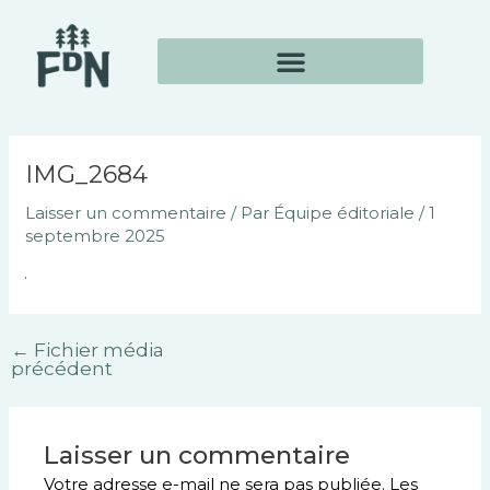
Aller
Navigation
au
des
contenu
articles
IMG_2684
Laisser un commentaire
/ Par
Équipe éditoriale
/
1
septembre 2025
←
Fichier média
précédent
Laisser un commentaire
Votre adresse e-mail ne sera pas publiée.
Les