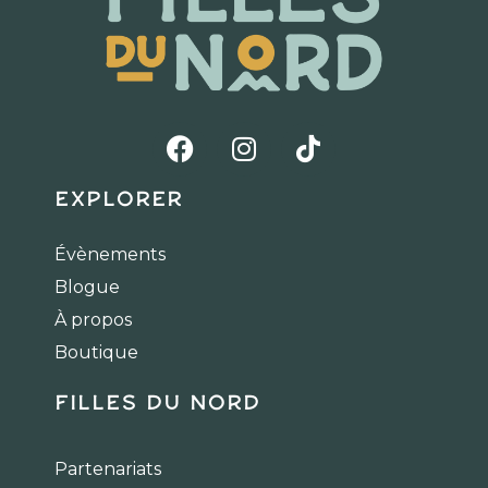
F
I
T
a
n
i
c
s
k
Explorer
e
t
t
b
a
o
Évènements
o
g
k
Blogue
o
r
k
a
À propos
m
Boutique
Filles du Nord
Partenariats