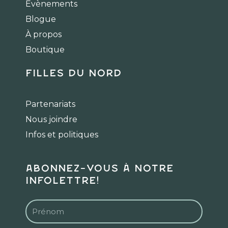
Évènements
o
g
k
Blogue
o
r
k
a
À propos
m
Boutique
Filles du Nord
Partenariats
Nous joindre
Infos et politiques
Abonnez-vous à notre
infolettre!