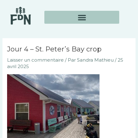
Aller
Navigation
au
des
contenu
articles
Jour 4 – St. Peter’s Bay crop
Laisser un commentaire
/ Par
Sandra Mathieu
/
25
avril 2025