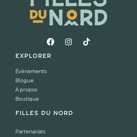
F
I
T
a
n
i
c
s
k
Explorer
e
t
t
b
a
o
Évènements
o
g
k
Blogue
o
r
k
a
À propos
m
Boutique
Filles du Nord
Partenariats