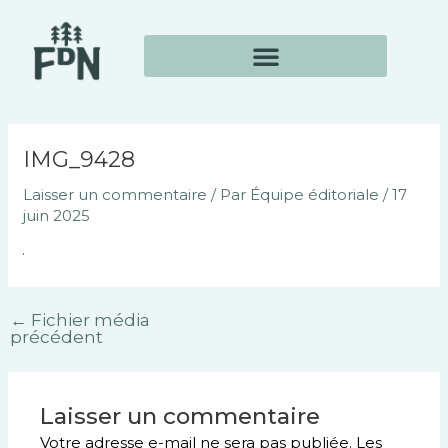
Aller
Navigation
au
des
contenu
articles
IMG_9428
Laisser un commentaire
/ Par
Équipe éditoriale
/
17
juin 2025
←
Fichier média
précédent
Laisser un commentaire
Votre adresse e-mail ne sera pas publiée.
Les