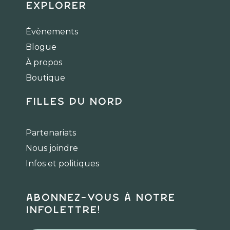
c
s
k
Explorer
e
t
t
b
a
o
Évènements
o
g
k
Blogue
o
r
k
a
À propos
m
Boutique
Filles du Nord
Partenariats
Nous joindre
Infos et politiques
Abonnez-vous à notre
infolettre!