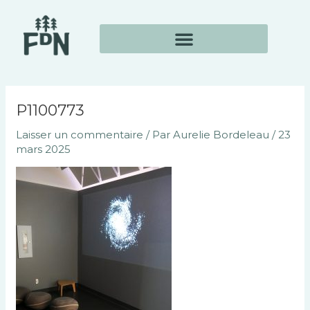
Aller
Navigation
au
des
contenu
articles
P1100773
Laisser un commentaire
/ Par
Aurelie Bordeleau
/
23
mars 2025