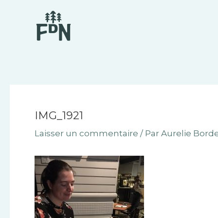
Aller
Navigation
au
des
contenu
articles
IMG_1921
Laisser un commentaire
/ Par
Aurelie Bord