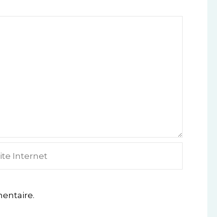
e
ternet
entaire.