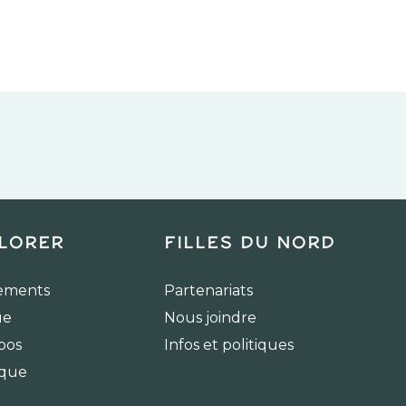
lorer
Filles du Nord
ements
Partenariats
ue
Nous joindre
pos
Infos et politiques
ique