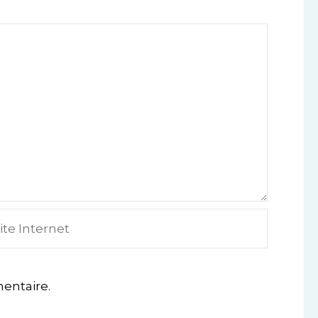
e
ternet
entaire.