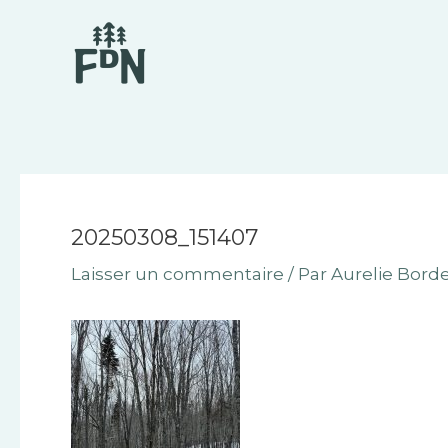
Aller
Navigation
au
des
contenu
articles
20250308_151407
Laisser un commentaire
/ Par
Aurelie Bord