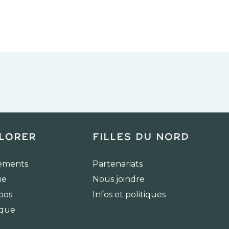
lorer
Filles du Nord
ements
Partenariats
ue
Nous joindre
pos
Infos et politiques
ique