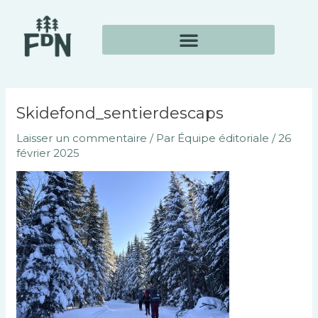
Aller
Navigation
au
des
contenu
articles
Skidefond_sentierdescaps
Laisser un commentaire
/ Par
Équipe éditoriale
/
26
février 2025