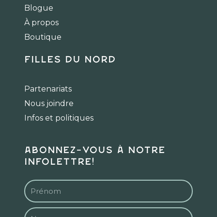
o
g
k
Blogue
o
r
k
a
À propos
m
Boutique
Filles du Nord
Partenariats
Nous joindre
Infos et politiques
Abonnez-vous à notre
infolettre!