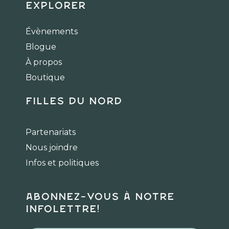
c
s
k
Explorer
e
t
t
b
a
o
Évènements
o
g
k
Blogue
o
r
k
a
À propos
m
Boutique
Filles du Nord
Partenariats
Nous joindre
Infos et politiques
Abonnez-vous à notre
infolettre!