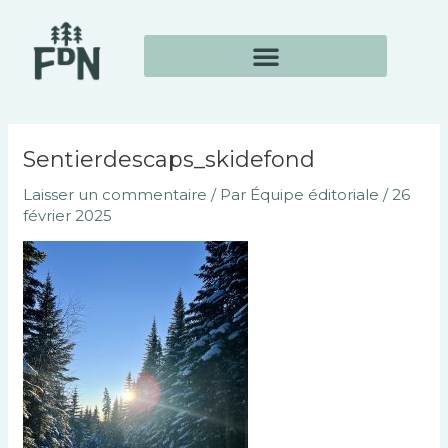
Aller
Navigation
au
des
contenu
articles
Sentierdescaps_skidefond
Laisser un commentaire
/ Par
Équipe éditoriale
/
26
février 2025