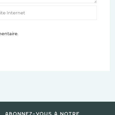
e
ternet
entaire.
Abonnez-vous à notre