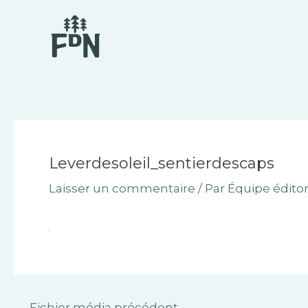
Aller
Navigation
au
des
contenu
articles
Leverdesoleil_sentierdescaps
Laisser un commentaire
/ Par
Équipe éditor
←
Fichier média précédent