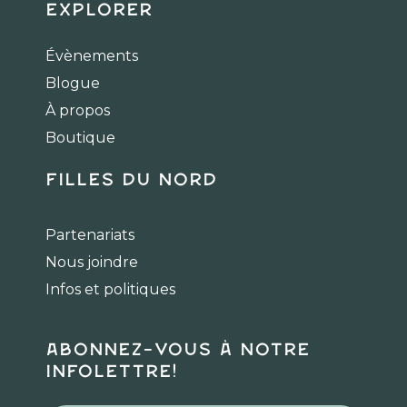
c
s
k
Explorer
e
t
t
b
a
o
Évènements
o
g
k
Blogue
o
r
k
a
À propos
m
Boutique
Filles du Nord
Partenariats
Nous joindre
Infos et politiques
Abonnez-vous à notre
infolettre!