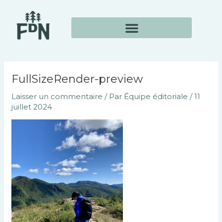
Aller
Navigation
au
des
contenu
articles
FullSizeRender-preview
Laisser un commentaire
/ Par
Équipe éditoriale
/
11
juillet 2024