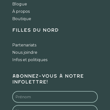
o
g
k
Blogue
o
r
k
a
À propos
m
Boutique
Filles du Nord
Partenariats
Nous joindre
Infos et politiques
Abonnez-vous à notre
infolettre!