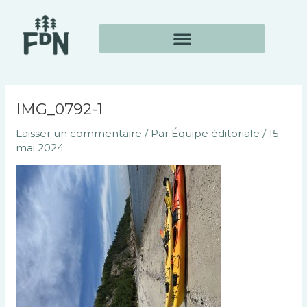
Aller
Navigation
au
des
contenu
articles
IMG_0792-1
Laisser un commentaire
/ Par
Équipe éditoriale
/
15
mai 2024