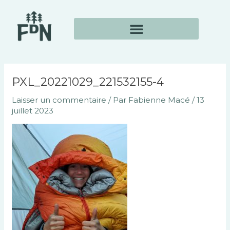
Aller
Navigation
au
des
contenu
articles
PXL_20221029_221532155-4
Laisser un commentaire
/ Par
Fabienne Macé
/
13
juillet 2023