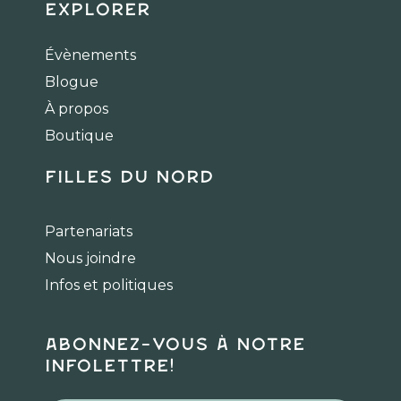
c
s
k
Explorer
e
t
t
b
a
o
Évènements
o
g
k
Blogue
o
r
k
a
À propos
m
Boutique
Filles du Nord
Partenariats
Nous joindre
Infos et politiques
Abonnez-vous à notre
infolettre!