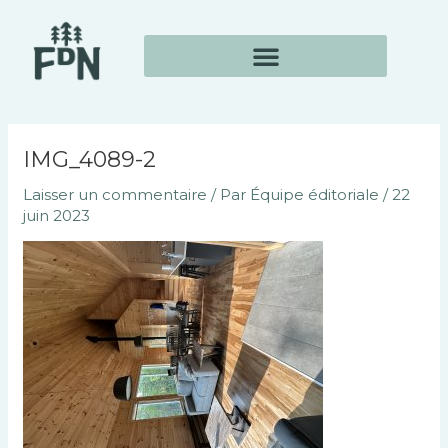
Aller
Navigation
au
des
contenu
articles
IMG_4089-2
Laisser un commentaire
/ Par
Équipe éditoriale
/
22
juin 2023