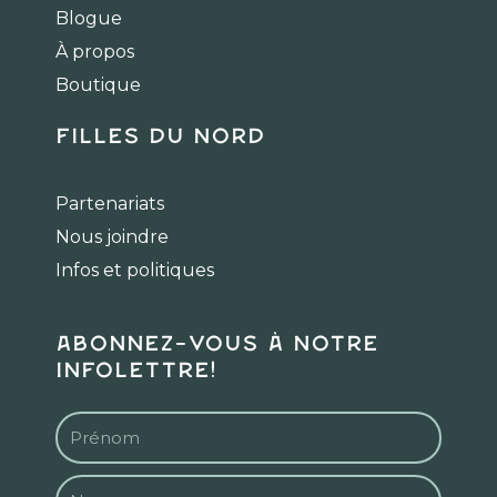
o
g
k
Blogue
o
r
k
a
À propos
m
Boutique
Filles du Nord
Partenariats
Nous joindre
Infos et politiques
Abonnez-vous à notre
infolettre!