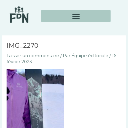
Aller
Navigation
au
des
contenu
articles
IMG_2270
Laisser un commentaire
/ Par
Équipe éditoriale
/
16
février 2023