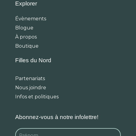
c
s
k
Explorer
e
t
t
b
a
o
Évènements
o
g
k
Blogue
o
r
k
a
À propos
m
Boutique
Filles du Nord
Partenariats
Nous joindre
Infos et politiques
Abonnez-vous à notre infolettre!