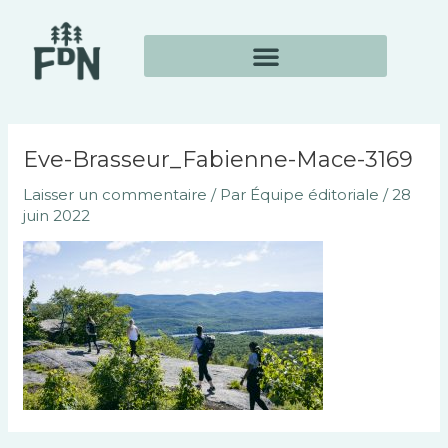
Aller
Navigation
au
des
contenu
articles
Eve-Brasseur_Fabienne-Mace-3169
Laisser un commentaire
/ Par
Équipe éditoriale
/
28
juin 2022