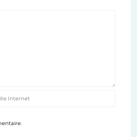
e
ternet
entaire.