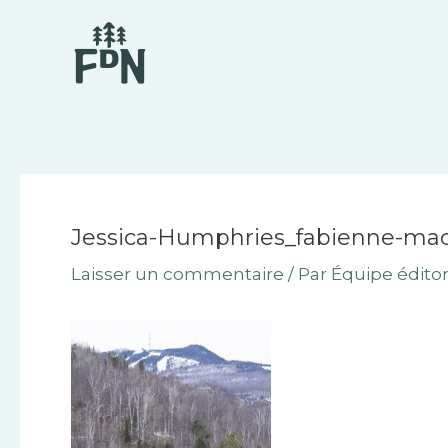
Aller
Navigation
au
des
contenu
articles
Jessica-Humphries_fabienne-ma
Laisser un commentaire
/ Par
Équipe éditor