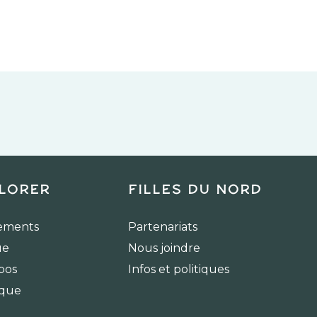
lorer
Filles du Nord
ements
Partenariats
ue
Nous joindre
pos
Infos et politiques
ique